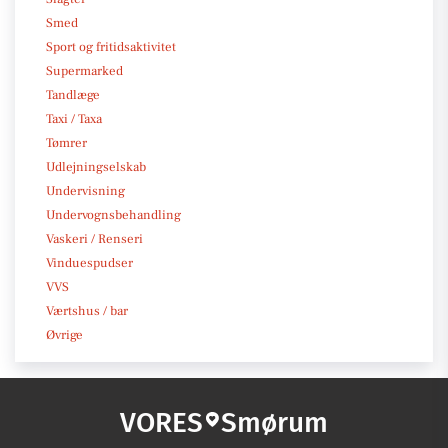
Smed
Sport og fritidsaktivitet
Supermarked
Tandlæge
Taxi / Taxa
Tømrer
Udlejningselskab
Undervisning
Undervognsbehandling
Vaskeri / Renseri
Vinduespudser
VVS
Værtshus / bar
Øvrige
VORES
Smørum