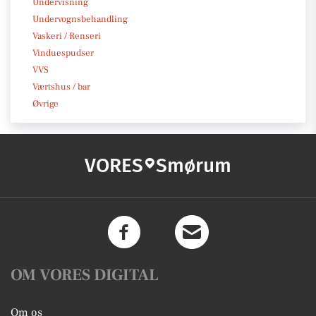
Undervisning
Undervognsbehandling
Vaskeri / Renseri
Vinduespudser
VVS
Værtshus / bar
Øvrige
VORES
Smørum
OM VORES DIGITAL
Om os