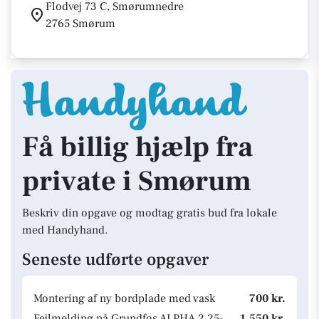
Flodvej 73 C, Smørumnedre
2765 Smørum
Få billig hjælp fra
private i Smørum
Beskriv din opgave og modtag gratis bud fra lokale
med Handyhand.
Seneste udførte opgaver
Montering af ny bordplade med vask
700 kr.
Fejlmelding på Grundfos ALPHA 2 25-
1.550 kr.