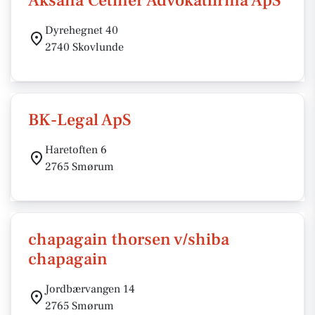
Aksana Cetiner Advokatfirma ApS
Dyrehegnet 40
2740 Skovlunde
BK-Legal ApS
Haretoften 6
2765 Smørum
chapagain thorsen v/shiba
chapagain
Jordbærvangen 14
2765 Smørum