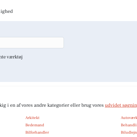
jlighed
nte værktøj
kig i en af vores andre kategorier eller brug vores
udvidet søgni
Arkitekt
Autoværk
Bedemand
Behandli
Bilforhandler
Biludlej