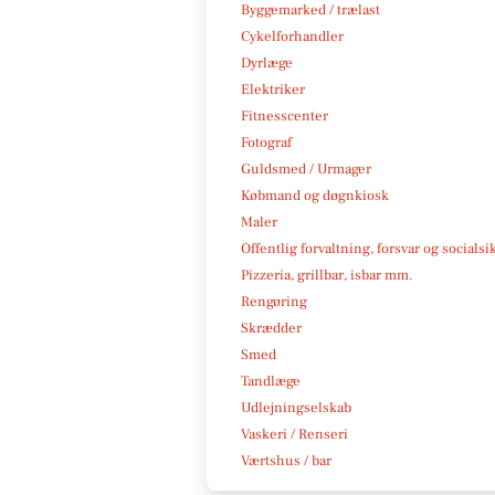
Byggemarked / trælast
Cykelforhandler
Dyrlæge
Elektriker
Fitnesscenter
Fotograf
Guldsmed / Urmager
Købmand og døgnkiosk
Maler
Offentlig forvaltning, forsvar og socialsi
Pizzeria, grillbar, isbar mm.
Rengøring
Skrædder
Smed
Tandlæge
Udlejningselskab
Vaskeri / Renseri
Værtshus / bar