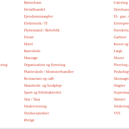
Børnehave
Catering
Detailhandel
Dyrehan
Ejendomsmægler
El-, gas-
Elektronik / IT
Entrepre
Flyttemand / flyttefolk
Forsikri
Frisør
Gartner
Hotel
Kunst og 
Køreskole
Læge
Massage
Murer
kring
Organisation og forening
Piercing 
Planteskole / blomsterhandler
Psykolog
Restaurant og café
Skomage
Skønheds- og hudpleje
Slagter
Sport og fritidsaktivitet
Superma
Taxi / Taxa
Tømrer
Undervisning
Undervo
Vinduespudser
VVS
Øvrige