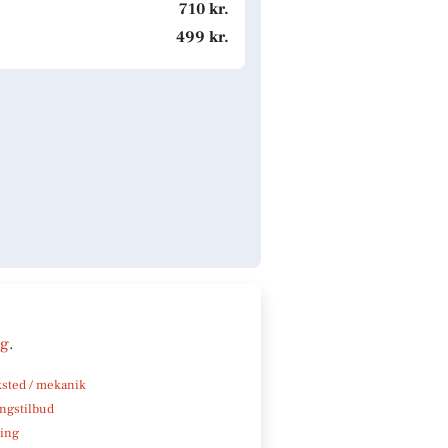
710 kr.
499 kr.
ng
.
sted / mekanik
ngstilbud
ning