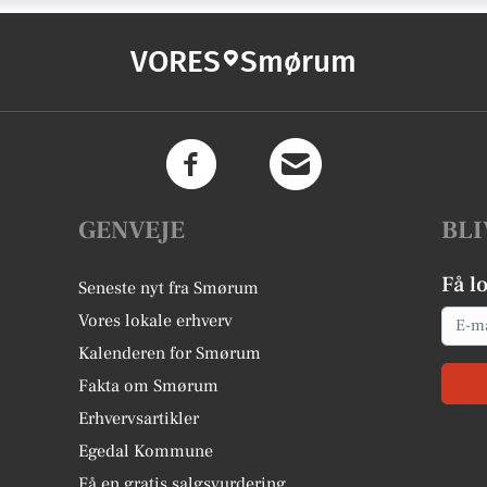
VORES
Smørum
GENVEJE
BLI
Få l
Seneste nyt fra Smørum
Email
Vores lokale erhverv
Kalenderen for Smørum
Fakta om Smørum
Erhvervsartikler
Egedal Kommune
Få en gratis salgsvurdering