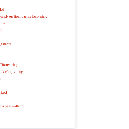
del
, vand- og fjernvarmeforsyning
nør
ng
galleri
/ Tatovering
isk rådgivning
r
rked
gnsbehandling