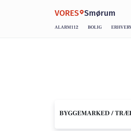
VORES
Smørum
ALARM112
BOLIG
ERHVER
BYGGEMARKED / TRÆL