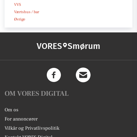
VVS
Værtshus / bar
Øvrige
VORES
Smørum
OM VORES DIGITAL
Om os
For annoncører
Vilkår og Privatlivspolitik