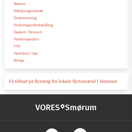
Tømrer
Udlejningselskab
Undervisning
Undervognsbehandling
Vaskeri / Renseri
Vinduespudser
VVS
Værtshus / bar
Øvrige
Få tilbud på flytning fra lokale flyttemænd i Smørum
VORES
Smørum