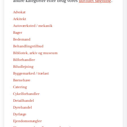
andre kategorier eller brug vores
udvidet søgning
.
Advokat
Arkitekt
Autoværksted / mekanik
Bager
Bedemand
Behandlingstilbud
Bibliotek, arkiv og museum
Bilforhandler
Biludlejning
Byggemarked / trælast
Børnehave
Catering
Cykelforhandler
Detailhandel
Dyrehandel
Dyrlæge
Ejendomsmægler