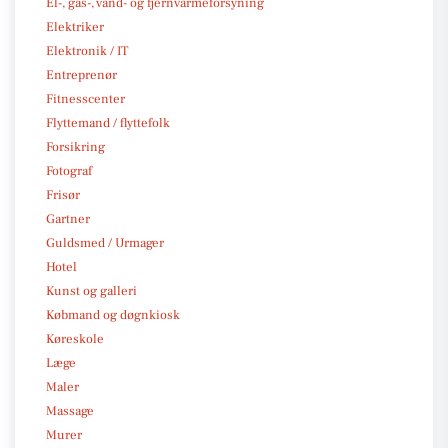
El-, gas-, vand- og fjernvarmeforsyning
Elektriker
Elektronik / IT
Entreprenør
Fitnesscenter
Flyttemand / flyttefolk
Forsikring
Fotograf
Frisør
Gartner
Guldsmed / Urmager
Hotel
Kunst og galleri
Købmand og døgnkiosk
Køreskole
Læge
Maler
Massage
Murer