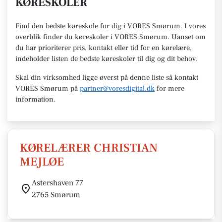
KØRESKOLER
Find den
bedste køreskole
for dig i VORES Smørum. I vores
overblik finder du køreskoler i VORES
Smørum
.
U
anset om
du har prioriterer pris, kontakt eller tid for en kørelære
,
indeholder listen de bedste køreskoler til dig og dit behov.
Skal din virksomhed ligge øverst på denne liste så kontakt
VORES Smørum
på
partner@voresdigital.dk
for mere
information.
KØRELÆRER CHRISTIAN
MEJLØE
Astershaven 77
2765 Smørum