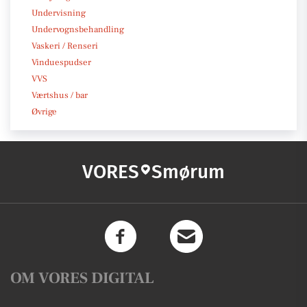
Undervisning
Undervognsbehandling
Vaskeri / Renseri
Vinduespudser
VVS
Værtshus / bar
Øvrige
VORES
Smørum
OM VORES DIGITAL