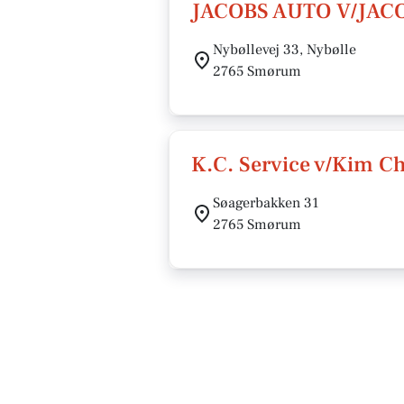
JACOBS AUTO V/JAC
Nybøllevej 33, Nybølle
2765 Smørum
K.C. Service v/Kim C
Søagerbakken 31
2765 Smørum