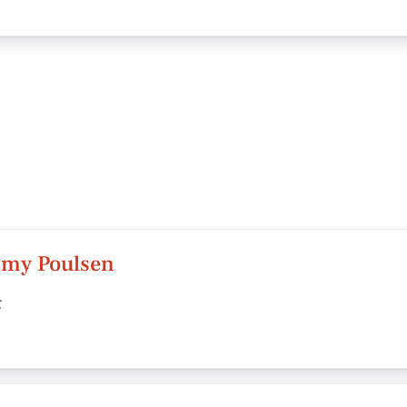
immy Poulsen
g