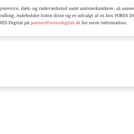
gsservice, dæk- og rudeværksted samt automekanikere, så uanset
andling, indeholder listen disse og er udvalgt af os hos VORES Di
ORES
Digital på
partner@voresdigital.dk
for mere
information.