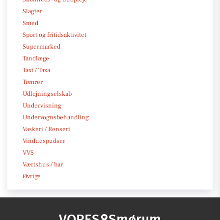
Slagter
Smed
Sport og fritidsaktivitet
Supermarked
Tandlæge
Taxi / Taxa
Tømrer
Udlejningselskab
Undervisning
Undervognsbehandling
Vaskeri / Renseri
Vinduespudser
VVS
Værtshus / bar
Øvrige
VORES
Smørum