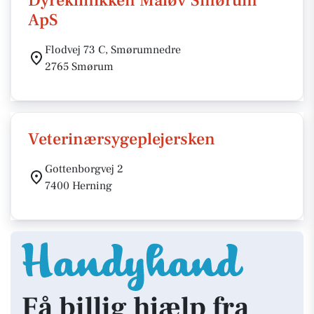
Dyreklinikken Måløv Smørum
ApS
Flodvej 73 C, Smørumnedre
2765 Smørum
Veterinærsygeplejersken
Gottenborgvej 2
7400 Herning
Få billig hjælp fra