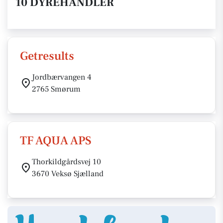
10 DYREHANDLER
Getresults
Jordbærvangen 4
2765 Smørum
TF AQUA APS
Thorkildgårdsvej 10
3670 Veksø Sjælland