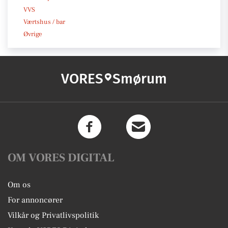
VVS
Værtshus / bar
Øvrige
VORES
Smørum
OM VORES DIGITAL
Om os
For annoncører
Vilkår og Privatlivspolitik