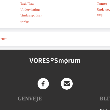
Taxi / Taxa
Tømrer
Undervisning
Undervo
Vinduespudser
VVS
Øvrige
mørum
VORES
Smørum
GENVEJE
BLI