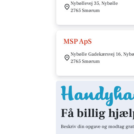
Nybøllevej 35, Nybølle
2765 Smørum
MSP ApS
Nybølle Gadekærsvej 16, Nybø
2765 Smørum
Få billig hjæ
Beskriv din opgave og modtag grat