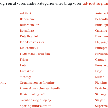
kig i en af vores andre kategorier eller brug vores
udvidet søgni
Arkitekt
Autoværk
Bedemand
Behandli
Bilforhandler
Biludlej
Børnehave
Catering
Detailhandel
Dyrehan
Ejendomsmægler
El-, gas-
Elektronik / IT
Entrepre
Flyttemand / flyttefolk
Forsikri
Frisør
Gartner
Hotel
Kunst og 
Køreskole
Læge
Massage
Murer
kring
Organisation og forening
Piercing 
Planteskole / blomsterhandler
Psykolog
Restaurant og café
Skomage
Skønheds- og hudpleje
Slagter
Sport og fritidsaktivitet
Superma