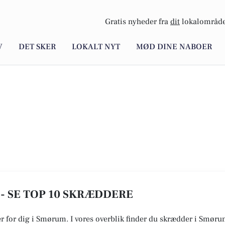
Gratis nyheder fra
dit
lokalområde
V
DET SKER
LOKALT NYT
MØD DINE NABOER
- SE TOP 10 SKRÆDDERE
er for dig i Smørum. I vores overblik finder du skrædder i Smør