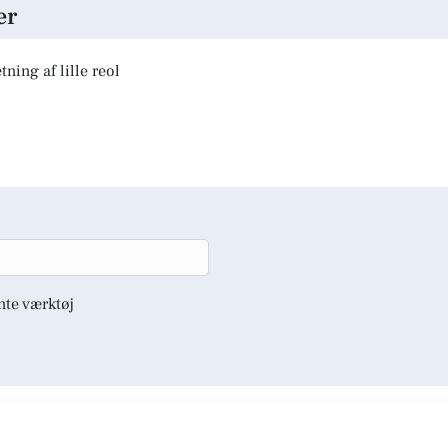
er
ning af lille reol
nte værktøj