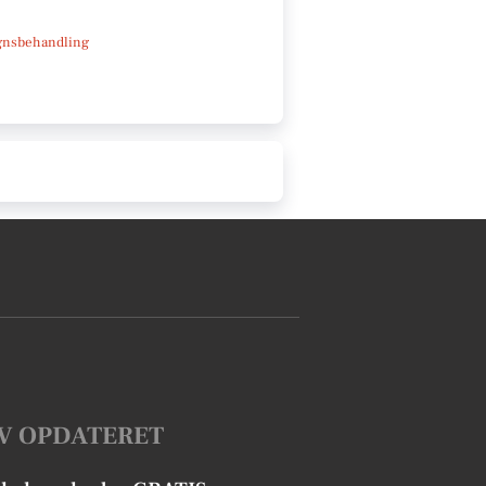
gnsbehandling
V OPDATERET