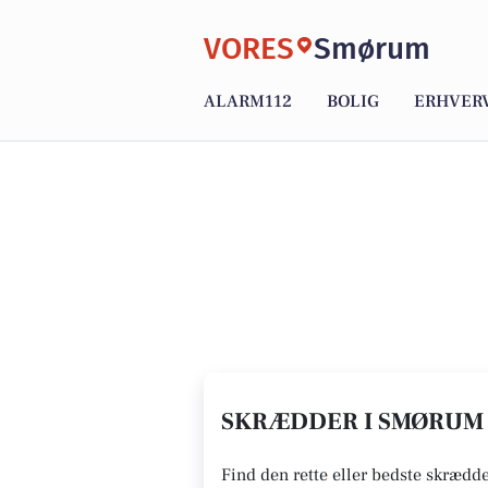
VORES
Smørum
ALARM112
BOLIG
ERHVER
SKRÆDDER I SMØRUM 
Find den rette eller bedste skrædd