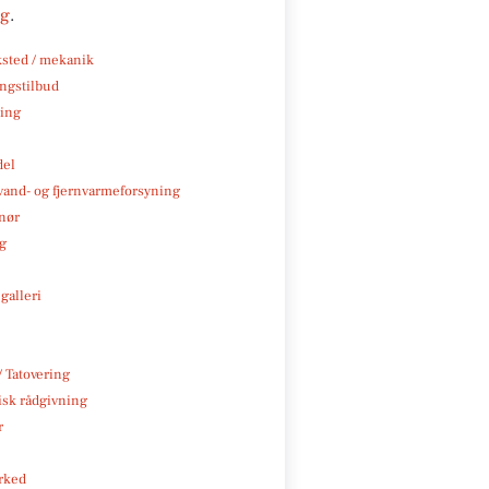
ng
.
sted / mekanik
ngstilbud
ning
del
, vand- og fjernvarmeforsyning
nør
ng
galleri
/ Tatovering
isk rådgivning
r
rked