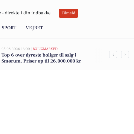
 -
direkte i din indbakke
Tilmeld
SPORT
VEJRET
05-08-2026 13:00 |
BOLIGMARKED
05-08-2026 12:58
‹
›
Top 6 over dyreste boliger til salg i
Pris op til 1
Smørum. Priser op til 26.000.000 kr
til salg i S