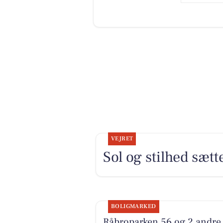
VEJRET
Sol og stilhed sæt
BOLIGMARKED
Råbroparken 56 og 2 andre