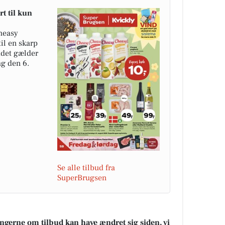
t til kun
heasy
til en skarp
uddet gælder
ag den 6.
Se alle tilbud fra
SuperBrugsen
ningerne om tilbud kan have ændret sig siden, vi