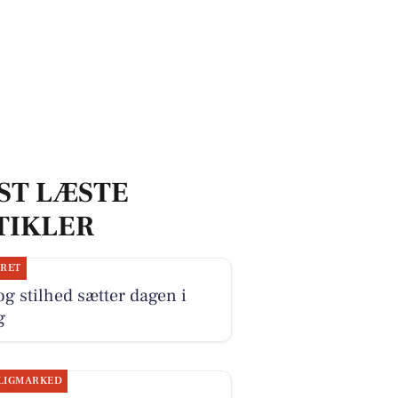
ST LÆSTE
TIKLER
JRET
og stilhed sætter dagen i
g
LIGMARKED