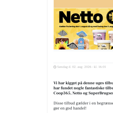
Søndag d. 02. aug. 2026 - kl. 16:01
Vi har kigget på denne uges til
har fundet nogle fantastiske tilb
Coop365, Netto og SuperBrugse
Disse tilbud gælder i en begrænse
gør en god handel!