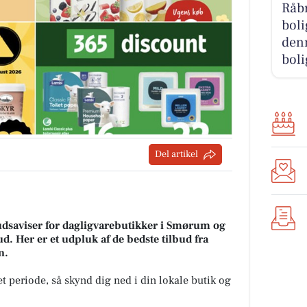
Råb
boli
den
boli
Del artikel
budsaviser for dagligvarebutikker i Smørum og
ud. Her er et udpluk af de bedste tilbud fra
n.
t periode, så skynd dig ned i din lokale butik og