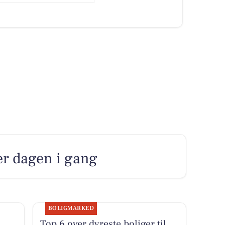
ter dagen i gang
BOLIGMARKED
Top 6 over dyreste boliger til