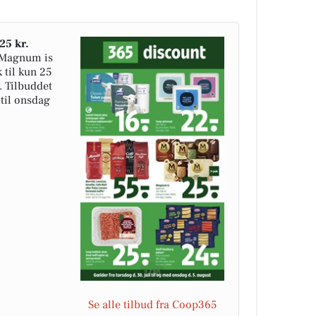
25 kr.
 Magnum is
 til kun 25
. Tilbuddet
 til onsdag
Se alle tilbud fra Coop365