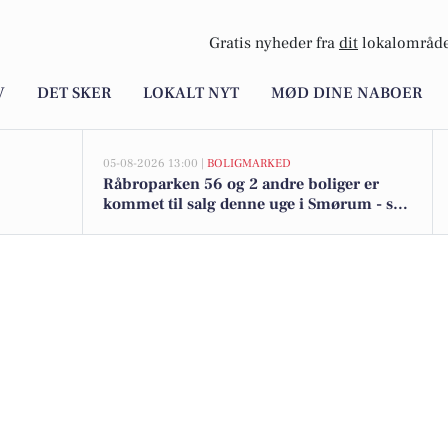
Gratis nyheder fra
dit
lokalområde
V
DET SKER
LOKALT NYT
MØD DINE NABOER
05-08-2026 13:00 |
BOLIGMARKED
Råbroparken 56 og 2 andre boliger er
kommet til salg denne uge i Smørum - se
boligerne her.