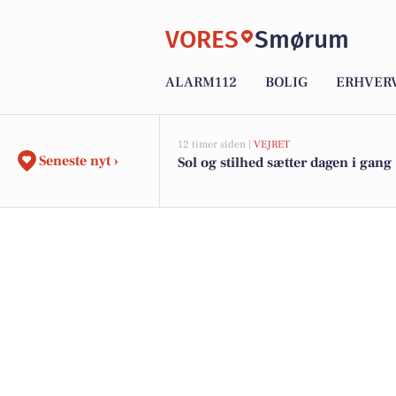
VORES
Smørum
ALARM112
BOLIG
ERHVER
12 timer siden |
VEJRET
Seneste nyt ›
Sol og stilhed sætter dagen i gang