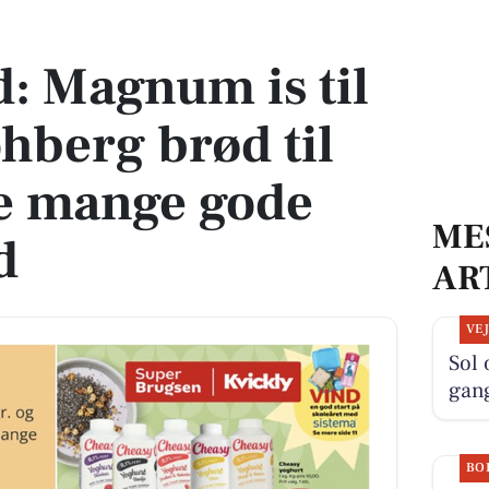
ohberg brød til 12 kr. - se de mange gode lokale tilbud
d: Magnum is til
ohberg brød til
 de mange gode
ME
d
AR
VE
Sol 
gan
BO