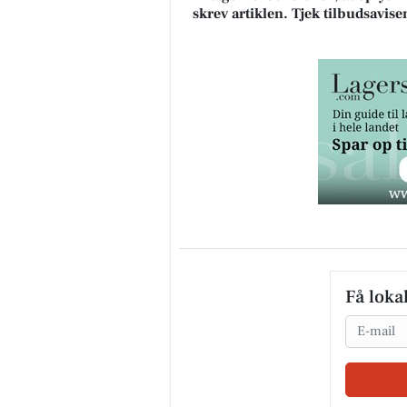
skrev artiklen. Tjek tilbudsavise
Få loka
Email