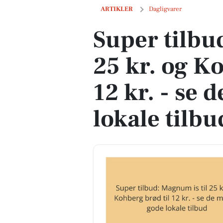
Super tilbud: Magnum is til 25 kr. og K
ARTIKLER
Dagligvarer
Super tilbu
25 kr. og K
12 kr. - se
lokale tilbu