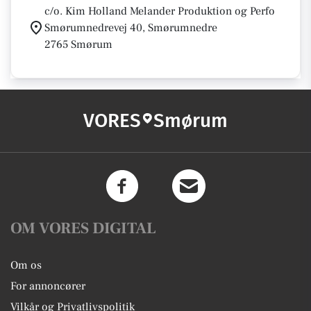
c/o. Kim Holland Melander Produktion og Perfo
Smørumnedrevej 40, Smørumnedre
2765 Smørum
VORES
Smørum
OM VORES DIGITAL
Om os
For annoncører
Vilkår og Privatlivspolitik