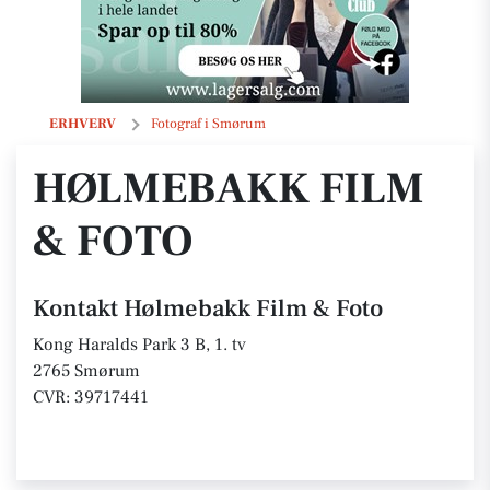
Hølmebakk Film & Foto
ERHVERV
Fotograf i Smørum
HØLMEBAKK FILM
& FOTO
Kontakt Hølmebakk Film & Foto
Kong Haralds Park 3 B, 1. tv
2765 Smørum
CVR: 39717441