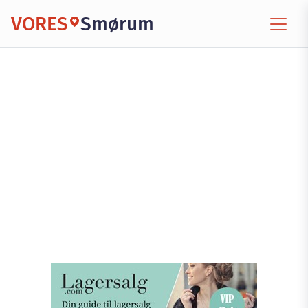
VORES
Smørum