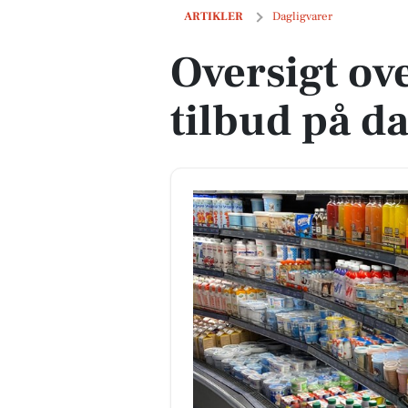
Oversigt over næste uges tilbud på dag
ARTIKLER
Dagligvarer
Oversigt ov
tilbud på d