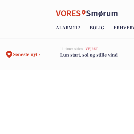
VORES
Smørum
ALARM112
BOLIG
ERHVER
11 timer siden |
VEJRET
Seneste nyt ›
Lun start, sol og stille vind