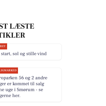
ST LÆSTE
TIKLER
JRET
start, sol og stille vind
LIGMARKED
roparken 56 og 2 andre
ger er kommet til salg
ne uge i Smørum - se
gerne her.