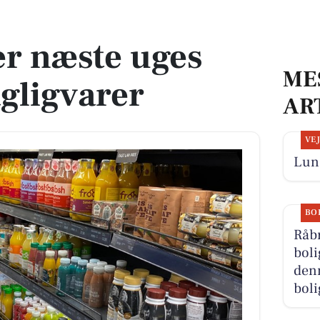
ligvarer
er næste uges
ME
agligvarer
AR
VE
Lun 
BO
Råb
boli
den
boli