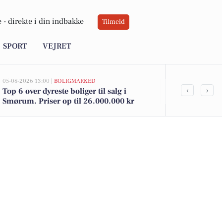
 -
direkte i din indbakke
Tilmeld
SPORT
VEJRET
05-08-2026 13:00 |
BOLIGMARKED
05-08-2026 12:58
‹
›
Top 6 over dyreste boliger til salg i
Pris op til 1
Smørum. Priser op til 26.000.000 kr
til salg i S