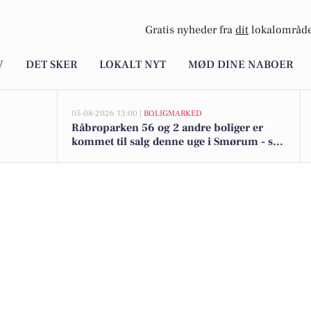
Gratis nyheder fra
dit
lokalområde
V
DET SKER
LOKALT NYT
MØD DINE NABOER
05-08-2026 13:00 |
BOLIGMARKED
Råbroparken 56 og 2 andre boliger er
kommet til salg denne uge i Smørum - se
boligerne her.