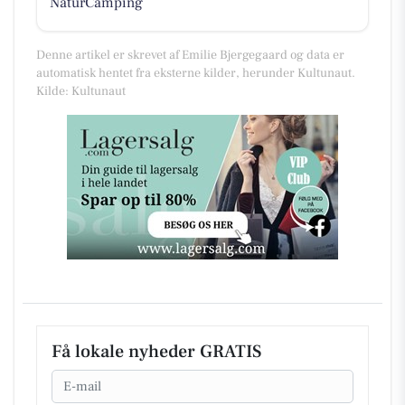
NaturCamping
Denne artikel er skrevet af Emilie Bjergegaard og data er
automatisk hentet fra eksterne kilder, herunder Kultunaut.
Kilde: Kultunaut
Få lokale nyheder GRATIS
Email