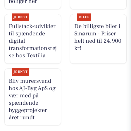
boliger her
JOBNYT
BILER
Fullstack-udvikler
De billigste biler i
til spændende
Smørum - Priser
digital
helt ned til 24.900
transformationsrej
kr!
se hos Textilia
JOBNYT
Bliv murersvend
hos AJ-Byg ApS og
vær med på
spændende
byggeprojekter
året rundt