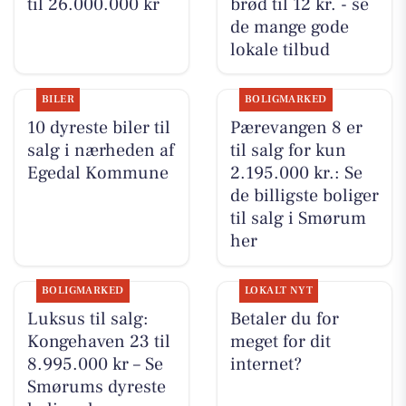
til 26.000.000 kr
brød til 12 kr. - se
de mange gode
lokale tilbud
BILER
BOLIGMARKED
10 dyreste biler til
Pærevangen 8 er
salg i nærheden af
til salg for kun
Egedal Kommune
2.195.000 kr.: Se
de billigste boliger
til salg i Smørum
her
BOLIGMARKED
LOKALT NYT
Luksus til salg:
Betaler du for
Kongehaven 23 til
meget for dit
8.995.000 kr – Se
internet?
Smørums dyreste