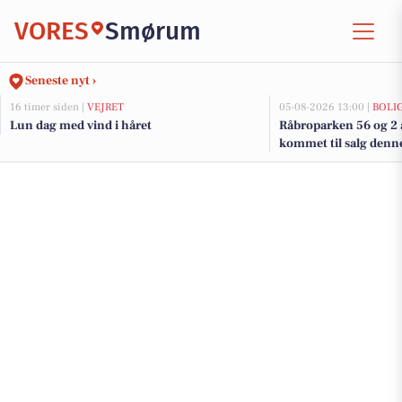
VORES
Smørum
Seneste nyt ›
16 timer siden |
VEJRET
05-08-2026 13:00 |
BOLI
Lun dag med vind i håret
Råbroparken 56 og 2 
kommet til salg denn
boligerne her.