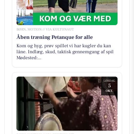
BØRN, MOTION // VIA KULTUNAUT
Åben træning Petanque for alle
Kom og hyg, prøv spillet vi har kugler du kan
låne. Indlæg, skud, taktisk gennemgang af spil
Mødested:...
LØRDAG
5
OKT.