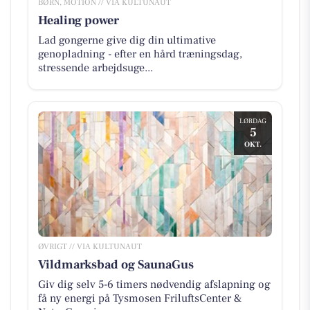
BØRN, MOTION // VIA KULTUNAUT
Healing power
Lad gongerne give dig din ultimative
genopladning - efter en hård træningsdag,
stressende arbejdsuge...
LØRDAG
5
OKT.
ØVRIGT // VIA KULTUNAUT
Vildmarksbad og SaunaGus
Giv dig selv 5-6 timers nødvendig afslapning og
få ny energi på Tysmosen FriluftsCenter &