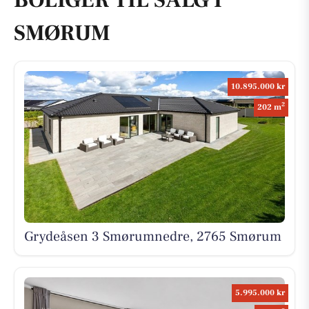
BOLIGER TIL SALG I
SMØRUM
10.895.000 kr
2
202 m
Grydeåsen 3 Smørumnedre, 2765 Smørum
5.995.000 kr