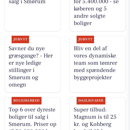
salg i Smørum
for 5.400.000 - se
køberen og 5
andre solgte
boliger
JOBNYT
JOBNYT
Savner du nye
Bliv en del af
græsgange? - Her
vores dynamiske
er nye ledige
team som tømrer
stillinger i
med spændende
Smørum og
byggeprojekter
omegn
BOLIGMARKED
DAGLIGVARER
Top 6 over dyreste
Super tilbud:
boliger til salg i
Magnum is til 25
Smørum. Priser op
kr. og Kohberg