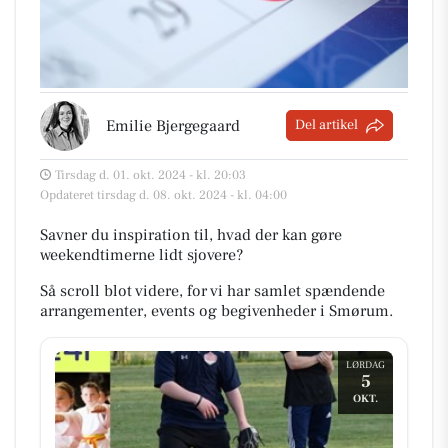
Emilie Bjergegaard
Del artikel
Tirsdag d. 01. okt. 2024 - kl. 20:03
Opdateret tirsdag d. 08. okt. 2024 - kl. 04:00
Savner du inspiration til, hvad der kan gøre
weekendtimerne lidt sjovere?
Så scroll blot videre, for vi har samlet spændende
arrangementer, events og begivenheder i Smørum.
LØRDAG
5
OKT.