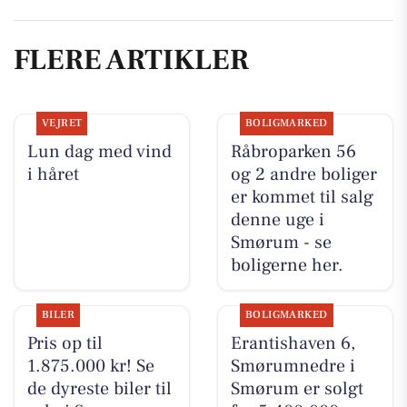
FLERE ARTIKLER
VEJRET
BOLIGMARKED
Lun dag med vind
Råbroparken 56
i håret
og 2 andre boliger
er kommet til salg
denne uge i
Smørum - se
boligerne her.
BILER
BOLIGMARKED
Pris op til
Erantishaven 6,
1.875.000 kr! Se
Smørumnedre i
de dyreste biler til
Smørum er solgt