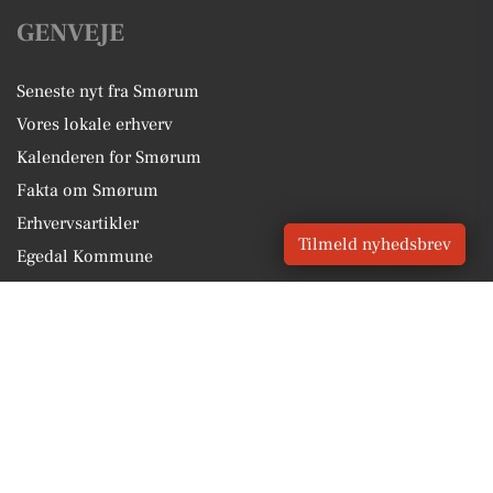
GENVEJE
Seneste nyt fra Smørum
Vores lokale erhverv
Kalenderen for Smørum
Fakta om Smørum
Erhvervsartikler
Tilmeld nyhedsbrev
Egedal Kommune
Få en gratis salgsvurdering
Sponsoreret indhold
Vores Digital © 2026
Kontakt VORES Digital