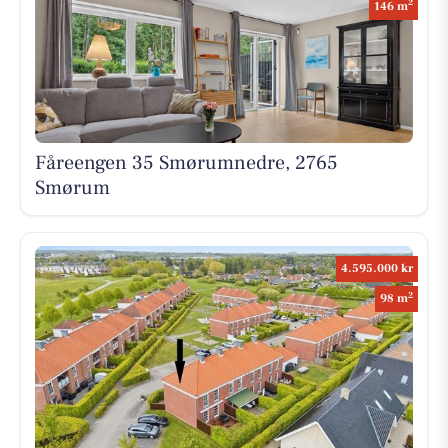
2
146 m
Fåreengen 35 Smørumnedre, 2765
Smørum
4.595.000 kr
2
98 m