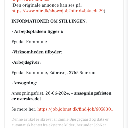
(Den originale annonce kan ses på:
https://www.ofir.dk/showojob?ofirid=b4acda29
)
INFORMATIONER OM STILLINGEN:
- Arbejdspladsen ligger i:
Egedal Kommune
-Virksomheden tilbyder:
-Arbejdsgiver:
Egedal Kommune, Råbrovej, 2765 Smørum
-Ansøgning:
Ansøgningsfrist: 26-06-2024;
- ansøgningsfristen
er overskredet
Se mere her:
https://job.jobnet.dk/find-job/6058301
Denne artikel er skrevet af Emilie Bjergegaard og data er
automatisk hentet fra eksterne kilder, herunder JobNet.