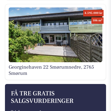
4.595.000 kr
2
106 m
Georginehaven 22 Smørumnedre, 2765
Smørum
FÅ TRE GRATIS
SALGSVURDERINGER