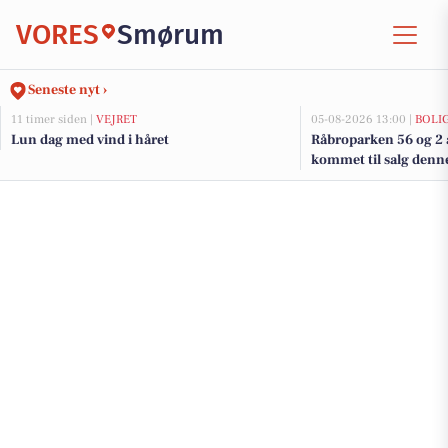
VORES
Smørum
Seneste nyt ›
11 timer siden |
VEJRET
05-08-2026 13:00 |
BOLI
Lun dag med vind i håret
Råbroparken 56 og 2 
kommet til salg denn
boligerne her.