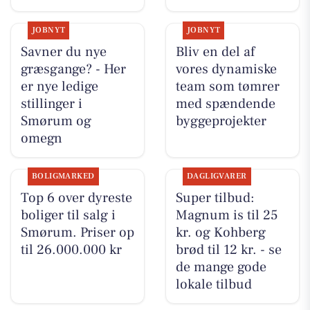
JOBNYT
JOBNYT
Savner du nye
Bliv en del af
græsgange? - Her
vores dynamiske
er nye ledige
team som tømrer
stillinger i
med spændende
Smørum og
byggeprojekter
omegn
BOLIGMARKED
DAGLIGVARER
Top 6 over dyreste
Super tilbud:
boliger til salg i
Magnum is til 25
Smørum. Priser op
kr. og Kohberg
til 26.000.000 kr
brød til 12 kr. - se
de mange gode
lokale tilbud