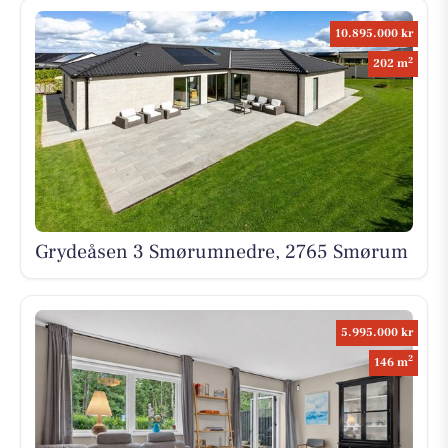
10.895.000 kr
2
202 m
Grydeåsen 3 Smørumnedre, 2765 Smørum
5.995.000 kr
2
146 m