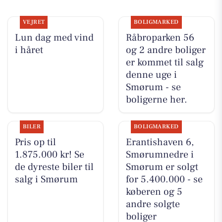
VEJRET
BOLIGMARKED
Lun dag med vind
Råbroparken 56
i håret
og 2 andre boliger
er kommet til salg
denne uge i
Smørum - se
boligerne her.
BILER
BOLIGMARKED
Pris op til
Erantishaven 6,
1.875.000 kr! Se
Smørumnedre i
de dyreste biler til
Smørum er solgt
salg i Smørum
for 5.400.000 - se
køberen og 5
andre solgte
boliger