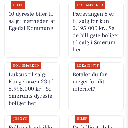
BILER
BOLIGMARKED
10 dyreste biler til
Pærevangen 8 er
salg i nærheden af
til salg for kun
Egedal Kommune
2.195.000 kr.: Se
de billigste boliger
til salg i Smørum
her
BOLIGMARKED
LOKALT NYT
Luksus til salg:
Betaler du for
Kongehaven 23 til
meget for dit
8.995.000 kr – Se
internet?
Smørums dyreste
boliger her
JOBNYT
BILER
Fullstack-udvikler
De billigste biler i