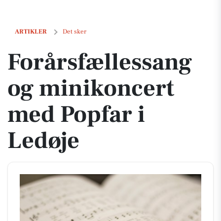
Forårsfællessang og minikoncert med Popfar i Ledøje
ARTIKLER
Det sker
Forårsfællessang
og minikoncert
med Popfar i
Ledøje