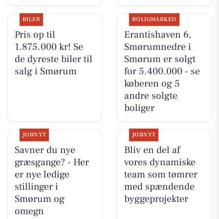
BILER
BOLIGMARKED
Pris op til
Erantishaven 6,
1.875.000 kr! Se
Smørumnedre i
de dyreste biler til
Smørum er solgt
salg i Smørum
for 5.400.000 - se
køberen og 5
andre solgte
boliger
JOBNYT
JOBNYT
Savner du nye
Bliv en del af
græsgange? - Her
vores dynamiske
er nye ledige
team som tømrer
stillinger i
med spændende
Smørum og
byggeprojekter
omegn