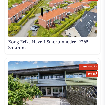
Kong Eriks Have 1 Smørumnedre, 2765
Smørum
4.595.000 kr
2
106 m