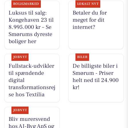
BOLIGMARKED
LOKALT NYT
Luksus til salg:
Betaler du for
Kongehaven 23 til
meget for dit
8.995.000 kr – Se
internet?
Smørums dyreste
boliger her
JOBNYT
BILER
Fullstack-udvikler
De billigste biler i
til spændende
Smørum - Priser
digital
helt ned til 24.900
transformationsrej
kr!
se hos Textilia
JOBNYT
Bliv murersvend
hos AJ-Byg ApS og