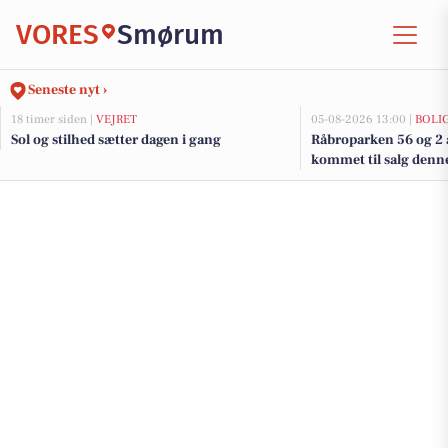
VORES
Smørum
Seneste nyt ›
18 timer siden |
VEJRET
05-08-2026 13:00 |
BOLI
Sol og stilhed sætter dagen i gang
Råbroparken 56 og 2 
kommet til salg denn
boligerne her.