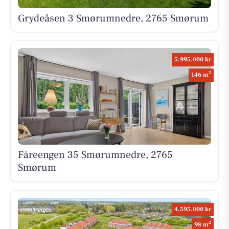
Grydeåsen 3 Smørumnedre, 2765 Smørum
5.995.000 kr
2
146 m
Fåreengen 35 Smørumnedre, 2765
Smørum
4.595.000 kr
2
98 m